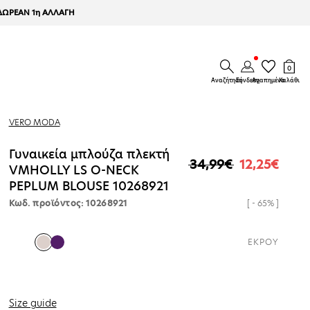
ΔΩΡΕΑΝ 1η ΑΛΛΑΓΗ
0 στοιχεί
0
Σύνδεση
Αγαπημέ
Καλάθ
Αναζήτηση
Σύνδεση
Αγαπημένα
Καλάθι
VERO MODA
Γυναικεία μπλούζα πλεκτή
34,99€
12,25€
Κανονική τιμή
Τιμή έκπτωσης
VMHOLLY LS O-NECK
PEPLUM BLOUSE 10268921
Κωδ. προϊόντος: 10268921
[ - 65% ]
ΕΚΡΟΥ
Size guide