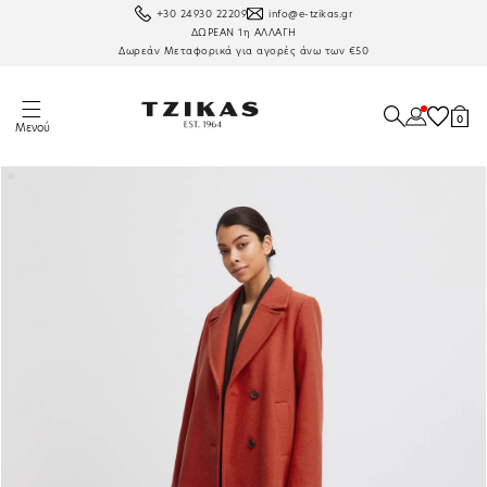
είας μετάβαση στο περιεχόμενο
+30 24930 22209
info@e-tzikas.gr
ΔΩΡΕΑΝ 1η ΑΛΛΑΓΗ
Δωρεάν Μεταφορικά για αγορές άνω των €50
0 στοιχ
0
Μενού
Σύνδεση
Αγαπη
Καλ