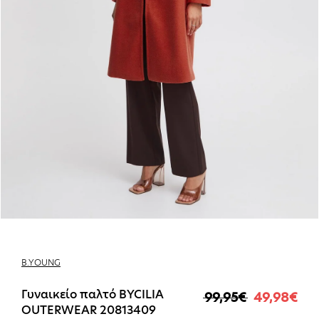
B.YOUNG
Γυναικείο παλτό BYCILIA
99,95€
49,98€
Κανονική τιμή
Τιμή έκπτωσης
OUTERWEAR 20813409